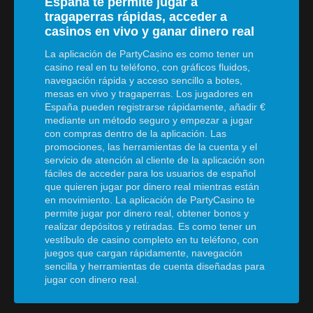
España te permite jugar a
tragaperras rápidas, acceder a
casinos en vivo y ganar dinero real
La aplicación de PartyCasino es como tener un
casino real en tu teléfono, con gráficos fluidos,
navegación rápida y acceso sencillo a botes,
mesas en vivo y tragaperras. Los jugadores en
España pueden registrarse rápidamente, añadir €
mediante un método seguro y empezar a jugar
con compras dentro de la aplicación. Las
promociones, las herramientas de la cuenta y el
servicio de atención al cliente de la aplicación son
fáciles de acceder para los usuarios de español
que quieren jugar por dinero real mientras están
en movimiento. La aplicación de PartyCasino te
permite jugar por dinero real, obtener bonos y
realizar depósitos y retiradas. Es como tener un
vestíbulo de casino completo en tu teléfono, con
juegos que cargan rápidamente, navegación
sencilla y herramientas de cuenta diseñadas para
jugar con dinero real.