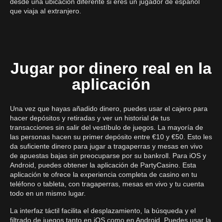
desde una ubicación diferente si eres un jugador de español
que viaja al extranjero.
Jugar por dinero real en la
aplicación
Una vez que hayas añadido dinero, puedes usar el cajero para
hacer depósitos y retiradas y ver un historial de tus
transacciones sin salir del vestíbulo de juegos. La mayoría de
las personas hacen su primer depósito entre €10 y €50. Esto les
da suficiente dinero para jugar a tragaperras y mesas en vivo
de apuestas bajas sin preocuparse por su bankroll. Para iOS y
Android, puedes obtener la aplicación de PartyCasino. Esta
aplicación te ofrece la experiencia completa de casino en tu
teléfono o tableta, con tragaperras, mesas en vivo y tu cuenta
todo en un mismo lugar.
La interfaz táctil facilita el desplazamiento, la búsqueda y el
filtrado de juegos tanto en iOS como en Android. Puedes usar la