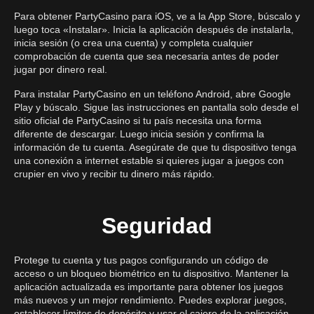
Para obtener PartyCasino para iOS, ve a la App Store, búscalo y
luego toca «Instalar». Inicia la aplicación después de instalarla,
inicia sesión (o crea una cuenta) y completa cualquier
comprobación de cuenta que sea necesaria antes de poder
jugar por dinero real.
Para instalar PartyCasino en un teléfono Android, abre Google
Play y búscalo. Sigue las instrucciones en pantalla solo desde el
sitio oficial de PartyCasino si tu país necesita una forma
diferente de descargar. Luego inicia sesión y confirma la
información de tu cuenta. Asegúrate de que tu dispositivo tenga
una conexión a internet estable si quieres jugar a juegos con
crupier en vivo y recibir tu dinero más rápido.
Seguridad
Protege tu cuenta y tus pagos configurando un código de
acceso o un bloqueo biométrico en tu dispositivo. Mantener la
aplicación actualizada es importante para obtener los juegos
más nuevos y un mejor rendimiento. Puedes explorar juegos,
establecer límites de depósito y usar el cajero de la aplicación