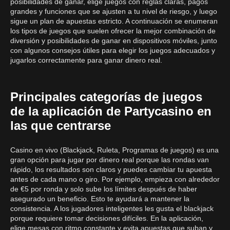
posibilidades de ganar, elige juegos con reglas claras, pagos
grandes y funciones que se ajusten a tu nivel de riesgo, y luego
sigue un plan de apuestas estricto. A continuación se enumeran
los tipos de juegos que suelen ofrecer la mejor combinación de
diversión y posibilidades de ganar en dispositivos móviles, junto
con algunos consejos útiles para elegir los juegos adecuados y
jugarlos correctamente para ganar dinero real.
Principales categorías de juegos
de la aplicación de Partycasino en
las que centrarse
Casino en vivo (Blackjack, Ruleta, Programas de juegos) es una
gran opción para jugar por dinero real porque las rondas van
rápido, los resultados son claros y puedes cambiar tu apuesta
antes de cada mano o giro. Por ejemplo, empieza con alrededor
de €5 por ronda y solo sube los límites después de haber
asegurado un beneficio. Esto te ayudará a mantener la
consistencia. A los jugadores inteligentes les gusta el blackjack
porque requiere tomar decisiones difíciles. En la aplicación,
elige mesas con ritmo constante y evita apuestas que suban y