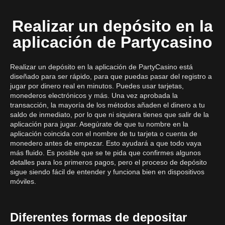
Realizar un depósito en la
aplicación de Partycasino
Realizar un depósito en la aplicación de PartyCasino está
diseñado para ser rápido, para que puedas pasar del registro a
jugar por dinero real en minutos. Puedes usar tarjetas,
monederos electrónicos y más. Una vez aprobada la
transacción, la mayoría de los métodos añaden el dinero a tu
saldo de inmediato, por lo que ni siquiera tienes que salir de la
aplicación para jugar. Asegúrate de que tu nombre en la
aplicación coincida con el nombre de tu tarjeta o cuenta de
monedero antes de empezar. Esto ayudará a que todo vaya
más fluido. Es posible que se te pida que confirmes algunos
detalles para los primeros pagos, pero el proceso de depósito
sigue siendo fácil de entender y funciona bien en dispositivos
móviles.
Diferentes formas de depositar