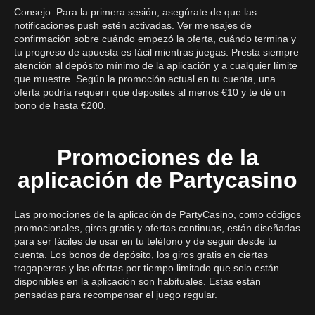
Consejo: Para la primera sesión, asegúrate de que las
notificaciones push estén activadas. Ver mensajes de
confirmación sobre cuándo empezó la oferta, cuándo termina y
tu progreso de apuesta es fácil mientras juegas. Presta siempre
atención al depósito mínimo de la aplicación y a cualquier límite
que muestre. Según la promoción actual en tu cuenta, una
oferta podría requerir que deposites al menos €10 y te dé un
bono de hasta €200.
Promociones de la
aplicación de Partycasino
Las promociones de la aplicación de PartyCasino, como códigos
promocionales, giros gratis y ofertas continuas, están diseñadas
para ser fáciles de usar en tu teléfono y de seguir desde tu
cuenta. Los bonos de depósito, los giros gratis en ciertas
tragaperras y las ofertas por tiempo limitado que solo están
disponibles en la aplicación son habituales. Estas están
pensadas para recompensar el juego regular.