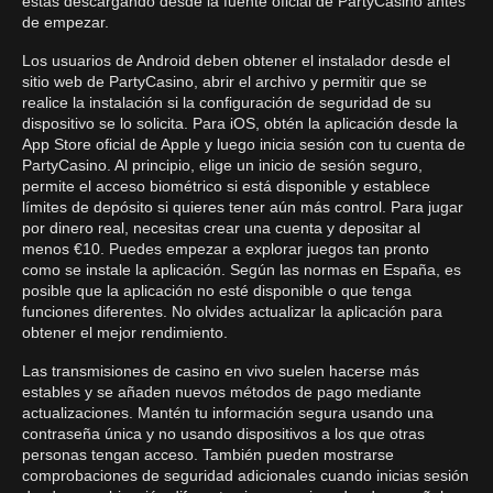
estás descargando desde la fuente oficial de PartyCasino antes
de empezar.
Los usuarios de Android deben obtener el instalador desde el
sitio web de PartyCasino, abrir el archivo y permitir que se
realice la instalación si la configuración de seguridad de su
dispositivo se lo solicita. Para iOS, obtén la aplicación desde la
App Store oficial de Apple y luego inicia sesión con tu cuenta de
PartyCasino. Al principio, elige un inicio de sesión seguro,
permite el acceso biométrico si está disponible y establece
límites de depósito si quieres tener aún más control. Para jugar
por dinero real, necesitas crear una cuenta y depositar al
menos €10. Puedes empezar a explorar juegos tan pronto
como se instale la aplicación. Según las normas en España, es
posible que la aplicación no esté disponible o que tenga
funciones diferentes. No olvides actualizar la aplicación para
obtener el mejor rendimiento.
Las transmisiones de casino en vivo suelen hacerse más
estables y se añaden nuevos métodos de pago mediante
actualizaciones. Mantén tu información segura usando una
contraseña única y no usando dispositivos a los que otras
personas tengan acceso. También pueden mostrarse
comprobaciones de seguridad adicionales cuando inicias sesión