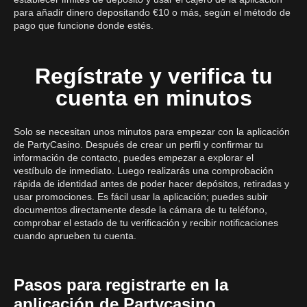
para añadir dinero depositando €10 o más, según el método de
pago que funcione donde estés.
Regístrate y verifica tu
cuenta en minutos
Solo se necesitan unos minutos para empezar con la aplicación
de PartyCasino. Después de crear un perfil y confirmar tu
información de contacto, puedes empezar a explorar el
vestíbulo de inmediato. Luego realizarás una comprobación
rápida de identidad antes de poder hacer depósitos, retiradas y
usar promociones. Es fácil usar la aplicación; puedes subir
documentos directamente desde la cámara de tu teléfono,
comprobar el estado de tu verificación y recibir notificaciones
cuando aprueben tu cuenta.
Pasos para registrarte en la
aplicación de Partycasino