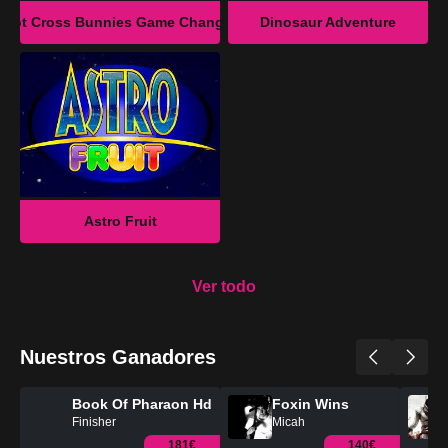
Hot Cross Bunnies Game Changer
Dinosaur Adventure
Astro Fruit
Ver todo
Nuestros Ganadores
Book Of Pharaon Hd
Foxin Wins
Finisher
Micah
181€
140€