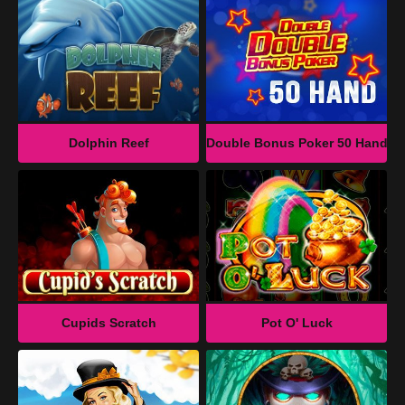
Partycasino
Problemas habituales con los códigos promocionales y
soluciones rápidas
Ofertas continuas de la aplicación y promociones de
estilo de fidelidad
Mejores juegos de la aplicación de Partycasino para
Dolphin Reef
Double Bonus Poker 50 Hand
ganar dinero real
Principales categorías de juegos de la aplicación de
Partycasino en las que centrarse
Consejos para elegir los mejores juegos en cada
categoría
Realizar un depósito en la aplicación de Partycasino
Diferentes formas de depositar dinero y qué esperar
Cupids Scratch
Pot O' Luck
Retiradas, velocidad de pago y requisitos de cobro
Sigue estos pasos para retirar dinero de la aplicación
de Partycasino