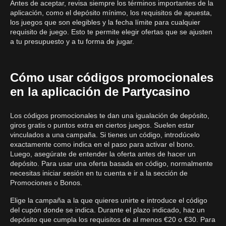
Antes de aceptar, revisa siempre los términos importantes de la
aplicación, como el depósito mínimo, los requisitos de apuesta,
los juegos que son elegibles y la fecha límite para cualquier
requisito de juego. Esto te permite elegir ofertas que se ajusten
a tu presupuesto y a tu forma de jugar.
Cómo usar códigos promocionales
en la aplicación de Partycasino
Los códigos promocionales te dan una igualación de depósito,
giros gratis o puntos extra en ciertos juegos. Suelen estar
vinculados a una campaña. Si tienes un código, introdúcelo
exactamente como indica en el paso para activar el bono.
Luego, asegúrate de entender la oferta antes de hacer un
depósito. Para usar una oferta basada en código, normalmente
necesitas iniciar sesión en tu cuenta e ir a la sección de
Promociones o Bonos.
Elige la campaña a la que quieres unirte e introduce el código
del cupón donde se indica. Durante el plazo indicado, haz un
depósito que cumpla los requisitos de al menos €20 o €30. Para