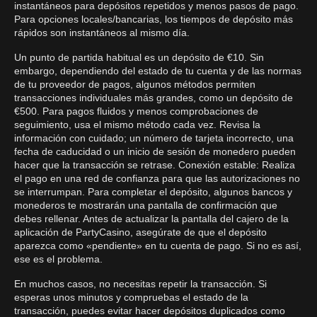
instantáneos para depósitos repetidos y menos pasos de pago.
Para opciones locales/bancarias, los tiempos de depósito más
rápidos son instantáneos al mismo día.
Un punto de partida habitual es un depósito de €10. Sin
embargo, dependiendo del estado de tu cuenta y de las normas
de tu proveedor de pagos, algunos métodos permiten
transacciones individuales más grandes, como un depósito de
€500. Para pagos fluidos y menos comprobaciones de
seguimiento, usa el mismo método cada vez. Revisa la
información con cuidado; un número de tarjeta incorrecto, una
fecha de caducidad o un inicio de sesión de monedero pueden
hacer que la transacción se retrase. Conexión estable: Realiza
el pago en una red de confianza para que las autorizaciones no
se interrumpan. Para completar el depósito, algunos bancos y
monederos te mostrarán una pantalla de confirmación que
debes rellenar. Antes de actualizar la pantalla del cajero de la
aplicación de PartyCasino, asegúrate de que el depósito
aparezca como «pendiente» en tu cuenta de pago. Si no es así,
ese es el problema.
En muchos casos, no necesitas repetir la transacción. Si
esperas unos minutos y compruebas el estado de la
transacción, puedes evitar hacer depósitos duplicados como