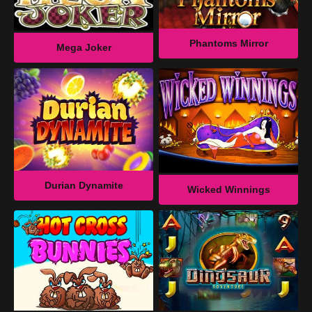
Phantoms Mirror
Mega Joker
Durian Dynamite
Wicked Winnings