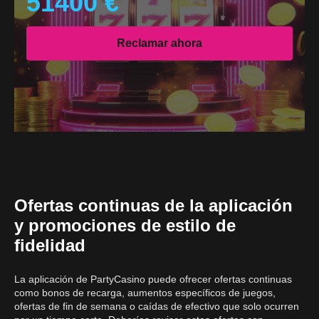
51400 €
Reclamar ahora
Ofertas continuas de la aplicación
y promociones de estilo de
fidelidad
La aplicación de PartyCasino puede ofrecer ofertas continuas
como bonos de recarga, aumentos específicos de juegos,
ofertas de fin de semana o caídas de efectivo que solo ocurren