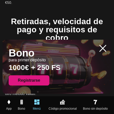
€50.
Retiradas, velocidad de
pago y requisitos de
cobro
Bono
La aplicación de PartyCasino facilita los cobros proporcionando
pasos claros sobre cómo solicitar una retirada y obtener tus
ganancias. Normalmente, puedes retirar al mismo método que
para primer depósito
usaste para depositar. Esto mantiene todo funcionando sin
1000€ + 250 FS
problemas y protege tu información. Asegúrate de que la
información de tu cuenta sea correcta y de que tu método de
pago funcione antes de solicitar un pago. Si depositaste €50 en
Registrarse
la cuenta, por ejemplo, la aplicación podría pedirte que primero
retires a ese método y luego envíes cualquier saldo restante a
otro método válido.
App
Bono
Menú
Código promocional
Bono sin depósito
Sigue estos pasos para retirar