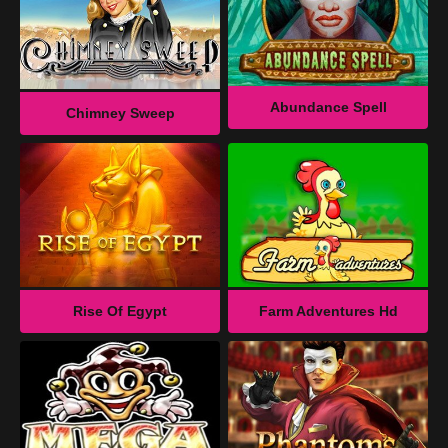
Abundance Spell
Chimney Sweep
Rise Of Egypt
Farm Adventures Hd